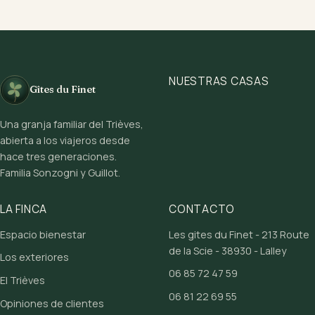
NUESTRAS CASAS
Gîtes du Finet
Una granja familiar del Trièves,
abierta a los viajeros desde
hace tres generaciones.
Familia Sonzogni y Guillot.
LA FINCA
CONTACTO
Espacio bienestar
Les gites du Finet - 213 Route
de la Scie - 38930 - Lalley
Los exteriores
06 85 72 47 59
El Trièves
06 81 22 69 55
Opiniones de clientes