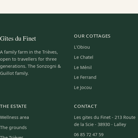
OUR COTTAGES
Gîtes du Finet
L'Obiou
A family farm in the Trièves,
Le Chatel
open to travellers for three
generations. The Sonzogni &
Le Ménil
Guillot family.
Le Ferrand
Le Jocou
THE ESTATE
CONTACT
Wellness area
Les gites du Finet - 213 Route
de la Scie - 38930 - Lalley
The grounds
06 85 72 47 59
The Trièves