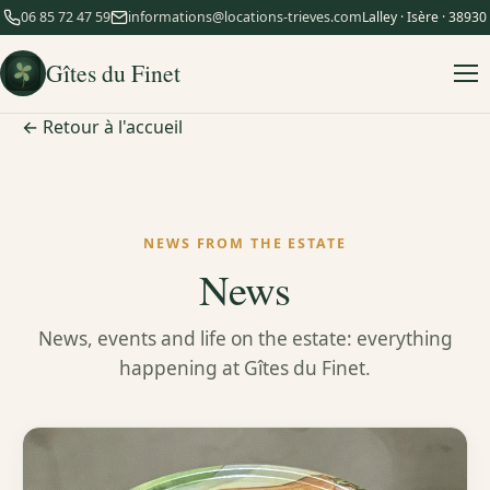
06 85 72 47 59
informations@locations-trieves.com
Lalley · Isère · 38930
Gîtes du Finet
← Retour à l'accueil
NEWS FROM THE ESTATE
News
News, events and life on the estate: everything
happening at Gîtes du Finet.