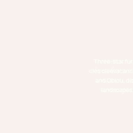
lan
Three-star fur
clés cleévacance
and Obiou, di
landscapes,