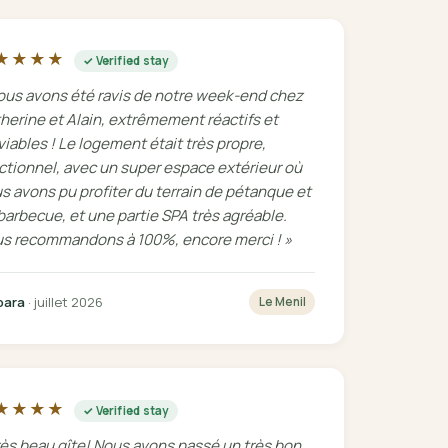
★★★★
✓ Verified stay
ous avons été ravis de notre week-end chez
herine et Alain, extrêmement réactifs et
viables ! Le logement était très propre,
ctionnel, avec un super espace extérieur où
s avons pu profiter du terrain de pétanque et
barbecue, et une partie SPA très agréable.
s recommandons à 100%, encore merci ! »
bara
· juillet 2026
Le Menil
★★★★
✓ Verified stay
rès beau gîte! Nous avons passé un très bon