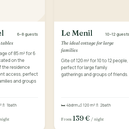
l
Le Menil
6–8
guests
10–12
guest
 tables
The ideal cottage for large
families
ge of 85 m² for 6
ocated on the
Gite of 120 m² for 10 to 12 people,
f the residence
perfect for large family
nt access, perfect
gatherings and groups of friends.
amilies and groups
²
🚿 1
bath
🛏️ 4
bdrm
📐 120 m²
🚿 2
bath
139 €
 night
From
/ night