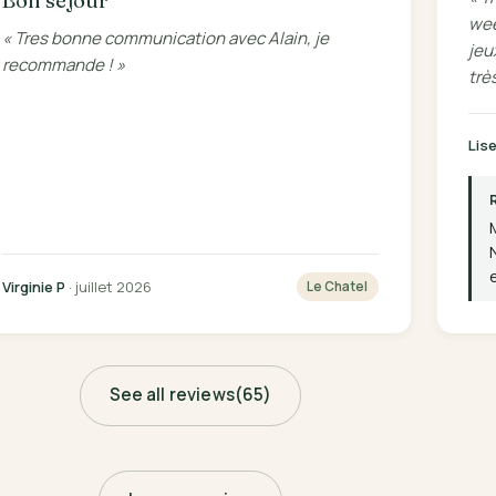
Bon séjour
wee
« Tres bonne communication avec Alain, je
jeu
recommande ! »
trè
Lis
Virginie P
· juillet 2026
Le Chatel
See all reviews
(65)