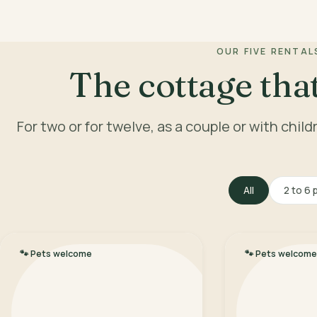
OUR FIVE RENTAL
The cottage that
For two or for twelve, as a couple or with chil
All
2 to 6 
🐾
Pets welcome
🐾
Pets welcome