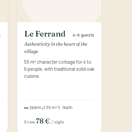
Le Ferrand
s
4–6
guests
Authenticity in the heart of the
village
55 m² character cottage for 4 to
6 people, with traditional solid oak
cuisine.
🛏️ 2
bdrm
📐 55 m²
🚿 1
bath
78 €
From
/ night