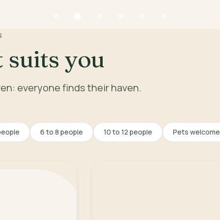
S
 suits you
dren: everyone finds their haven.
people
6 to 8 people
10 to 12 people
Pets welcome