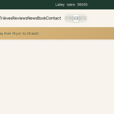
Lalley · Isère · 38930
Trièves
Reviews
News
Book
Contact
🇫🇷
🇬🇧
🇪🇸
tay from 18 juil. to 29 août
r own
e