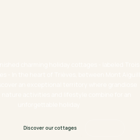
dscapes, authe
nature
nished charming holiday cottages - labeled Trois
s - In the heart of Trièves, between Mont Aiguil
scover an exceptional territory where grandiose
 nature activities and lifestyle combine for an
unforgettable holiday
Discover our cottages
Book now
SCROLL DOWN ↓