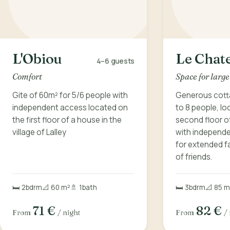
L'Obiou
Le Chate
4–6
guests
Comfort
Space for large
Gite of 60m² for 5/6 people with
Generous cotta
independent access located on
to 8 people, l
the first floor of a house in the
second floor o
village of Lalley
with independe
for extended f
of friends.
🛏️ 2
bdrm
📐 60 m²
🚿 1
bath
🛏️ 3
bdrm
📐 85 m
71 €
82 €
From
/ night
From
/