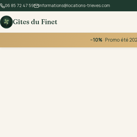
06 85 72 47 59
informations@locations-trieves.com
Gîtes du Finet
−10%
· Promo été 202
Le T