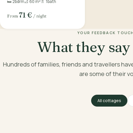
🛏️ 2
bdrm
📐 60 m²
🚿 1
bath
71 €
From
/ night
YOUR FEEDBACK TOUC
What they say
Hundreds of families, friends and travellers hav
are some of their vo
All cottages