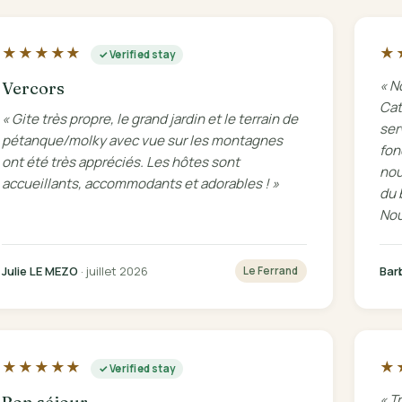
★★★★★
★
✓ Verified stay
« N
Vercors
Cat
« Gite très propre, le grand jardin et le terrain de
ser
pétanque/molky avec vue sur les montagnes
fon
ont été très appréciés. Les hôtes sont
nou
accueillants, accommodants et adorables ! »
du 
Nou
Julie LE MEZO
· juillet 2026
Bar
Le Ferrand
★★★★★
★
✓ Verified stay
« T