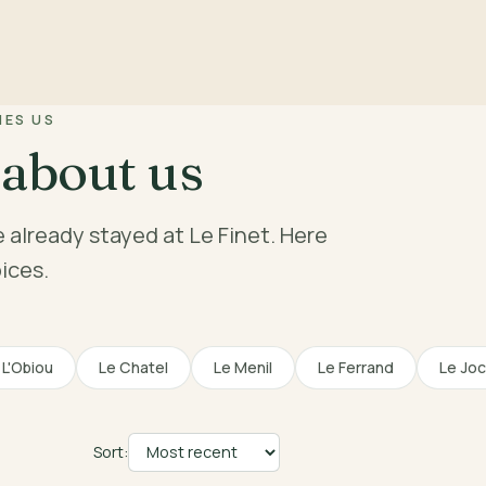
HES US
 about us
e already stayed at Le Finet. Here
ices.
L'Obiou
Le Chatel
Le Menil
Le Ferrand
Le Jo
Sort: