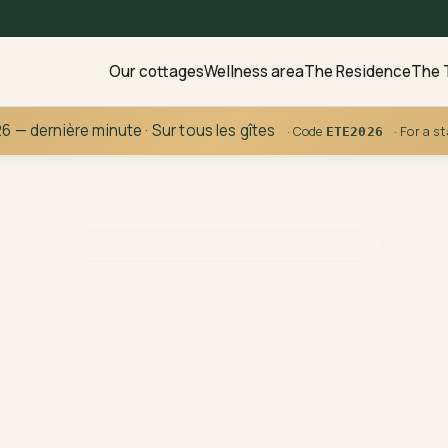
Our cottages
Wellness area
The Residence
The 
6 — dernière minute · Sur tous les gîtes
· Code
· For a s
ETE2026
LALLEY · TRIÈVES · 840 M ALTITUDE
rièves at you
pace, grandios